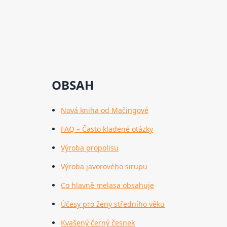
OBSAH
Nová kniha od Mačingové
FAQ – Často kladené otázky
Výroba propolisu
Výroba javorového sirupu
Co hlavně melasa obsahuje
Účesy pro ženy středního věku
Kvašený černý česnek