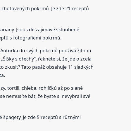
i zhotovených pokrmů. Je zde 21 receptů
tariány. Jsou zde zajímavě skloubené
ceptů s fotografiemi pokrmů.
 Autorka do svých pokrmů používá žitnou
išky s ořechy“, řeknete si, že jde o zcela
 to zkusit? Tato pasáž obsahuje 11 sladkých
ta.
y, tortill, chleba, rohlíčků až po slané
 se nemusíte bát, že byste si nevybrali své
 špagety. Je zde 5 receptů s různými