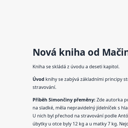
Nová kniha od Mači
Kniha se skládá z úvodu a deseti kapitol.
Úvod
knihy se zabývá základními principy st
stravování.
Příběh Simončiny přeměny:
Zde autorka po
na sladké, měla nepravidelný jídelníček s hl
U nich byl přechod na stravování podle Ant
úbytky u otce byly 12 kg a u matky 7 kg. Nej