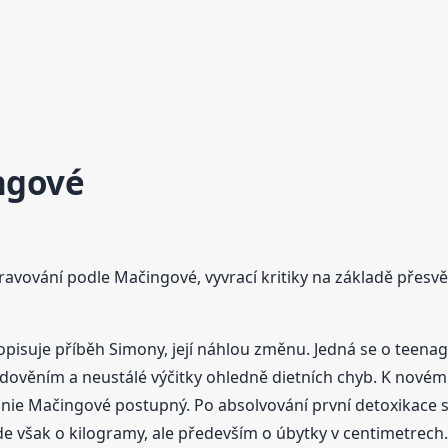
ngové
ravování podle Mačingové, vyvrací kritiky na základě přesvě
pisuje příběh Simony, její náhlou změnu. Jedná se o teenage
adověním a neustálé výčitky ohledně dietních chyb. K novému
ónie Mačingové postupný. Po absolvování první detoxikace s
de však o kilogramy, ale především o úbytky v centimetrech.