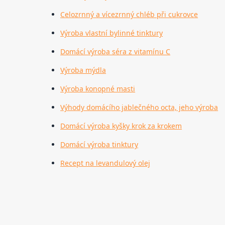
Celozrnný a vícezrnný chléb při cukrovce
Výroba vlastní bylinné tinktury
Domácí výroba séra z vitamínu C
Výroba mýdla
Výroba konopné masti
Výhody domácího jablečného octa, jeho výroba
Domácí výroba kyšky krok za krokem
Domácí výroba tinktury
Recept na levandulový olej