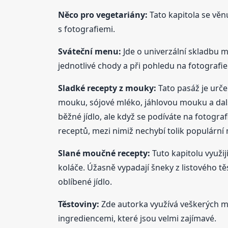
Něco pro vegetariány:
Tato kapitola se věn
s fotografiemi.
Sváteční menu:
Jde o univerzální skladbu m
jednotlivé chody a při pohledu na fotografie
Sladké
recepty
z mouky:
Tato pasáž je urč
mouku, sójové mléko, jáhlovou mouku a další 
běžné jídlo, ale když se podíváte na fotogra
receptů, mezi nimiž nechybí tolik populární
Slané moučné
recepty
:
Tuto kapitolu využijí
koláče. Úžasně vypadají šneky z listového těs
oblíbené jídlo.
Těstoviny:
Zde autorka využívá veškerých mo
ingrediencemi, které jsou velmi zajímavé.