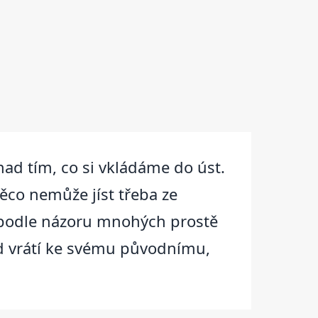
ad tím, co si vkládáme do úst.
ěco nemůže jíst třeba ze
 podle názoru mnohých prostě
ned vrátí ke svému původnímu,