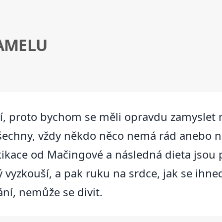
AMELU
í, proto bychom se měli opravdu zamyslet n
všechny, vždy někdo něco nemá rád anebo n
xikace od Mačingové a následná dieta jsou
ždý vyzkouší, a pak ruku na srdce, jak se ih
í, nemůže se divit.