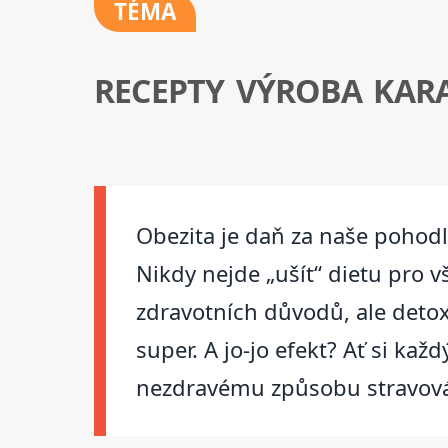
TÉMA
RECEPTY VÝROBA KAR
Obezita je daň za naše pohodl
Nikdy nejde „ušít“ dietu pro 
zdravotních důvodů, ale deto
super. A jo-jo efekt? Ať si ka
nezdravému způsobu stravován