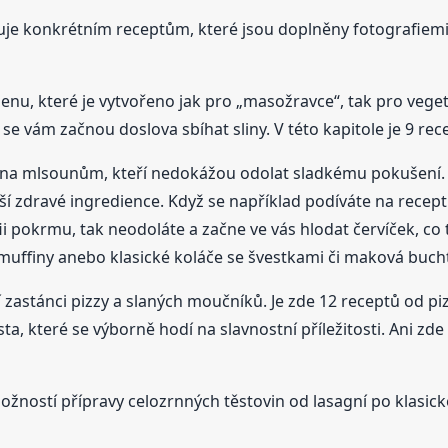
uje konkrétním receptům, které jsou doplněny fotografiem
enu, které je vytvořeno jak pro „masožravce“, tak pro vege
 se vám začnou doslova sbíhat sliny. V této kapitole je 9 re
ena mlsounům, kteří nedokážou odolat sladkému pokušení.
zdravé ingredience. Když se například podíváte na recept „Š
fii pokrmu, tak neodoláte a začne ve vás hlodat červíček, co
 muffiny anebo klasické koláče se švestkami či maková buch
 zastánci pizzy a slaných moučníků. Je zde 12 receptů od pizz
ta, které se výborně hodí na slavnostní příležitosti. Ani zde
žností přípravy celozrnných těstovin od lasagní po klasické