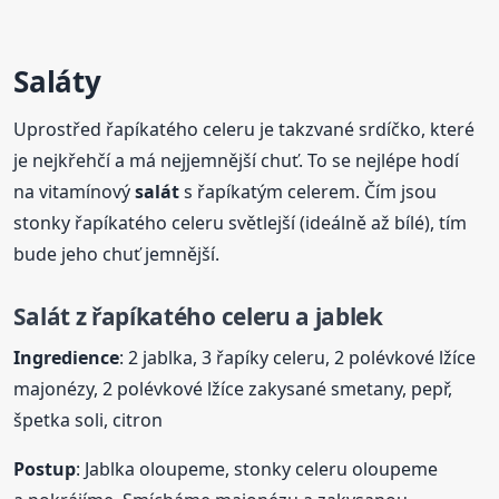
Salát
y
Uprostřed řapíkatého celeru je takzvané srdíčko, které
je nejkřehčí a má nejjemnější chuť. To se nejlépe hodí
na vitamínový
salát
s řapíkatým celerem. Čím jsou
stonky řapíkatého celeru světlejší (ideálně až bílé), tím
bude jeho chuť jemnější.
Salát
z řapíkatého celeru a jablek
Ingredience
: 2 jablka, 3 řapíky celeru, 2 polévkové lžíce
majonézy, 2 polévkové lžíce zakysané smetany, pepř,
špetka soli, citron
Postup
: Jablka oloupeme, stonky celeru oloupeme