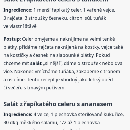
Ingredience
: 1 menší řapíkatý celer, 1 vařené vejce,
3 rajčata, 3 stroužky česneku, citron, sůl, tuňák
ve vlastní šťávě
Postup
: Celer omyjeme a nakrájíme na velmi tenké
plátky, přidáme rajčata nakrájená na kostky, vejce také
na kostičky a česnek na slabounké plátky. Pokud
chceme mít
salát
„silnější“, dáme o stroužek nebo dva
více. Nakonec vmícháme tuňáka, zakapeme citronem
a osolíme. Tento recept je vhodný jako lehký oběd
či večeře s tmavým pečivem.
Salát
z řapíkatého celeru s ananasem
Ingredience:
4 vejce, 1 plechovka sterilované kukuřice,
30 dkg měkkého salámu, 1/2 až 1 plechovka