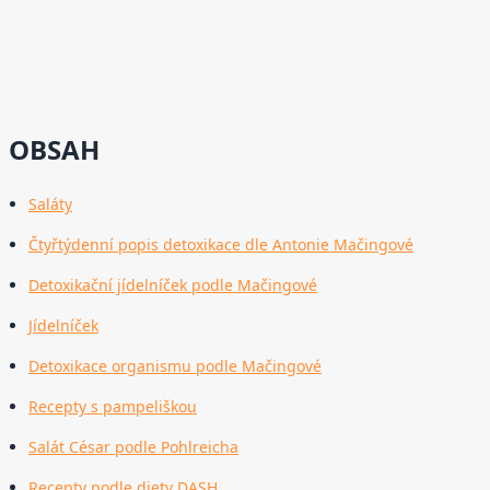
OBSAH
Saláty
Čtyřtýdenní popis detoxikace dle Antonie Mačingové
Detoxikační jídelníček podle Mačingové
Jídelníček
Detoxikace organismu podle Mačingové
Recepty s pampeliškou
Salát César podle Pohlreicha
Recepty podle diety DASH