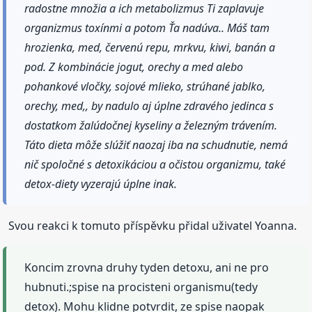
radostne množia a ich metabolizmus Ti zaplavuje
organizmus toxínmi a potom Ťa nadúva.. Máš tam
hrozienka, med, červenú repu, mrkvu, kiwi, banán a
pod. Z kombinácie jogut, orechy a med alebo
pohankové vločky, sojové mlieko, strúhané jablko,
orechy, med,, by nadulo aj úplne zdravého jedinca s
dostatkom žalúdočnej kyseliny a železným trávením.
Táto dieta môže slúžiť naozaj iba na schudnutie, nemá
nič spoločné s detoxikáciou a očistou organizmu, také
detox-diety vyzerajú úplne inak.
Svou reakci k tomuto příspěvku přidal uživatel Yoanna.
Koncim zrovna druhy tyden detoxu, ani ne pro
hubnuti.;spise na procisteni organismu(tedy
detox). Mohu klidne potvrdit, ze spise naopak