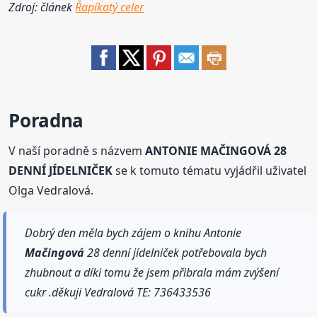
Zdroj: článek
Řapíkatý celer
Poradna
V naší poradně s názvem
ANTONIE MAČINGOVÁ 28
DENNÍ JÍDELNIČEK
se k tomuto tématu vyjádřil uživatel
Olga Vedralová.
Dobrý den měla bych zájem o knihu Antonie
Mačingová
28 denní jídelniček potřebovala bych
zhubnout a díki tomu že jsem přibrala mám zvýšení
cukr .děkuji Vedralová TE: 736433536