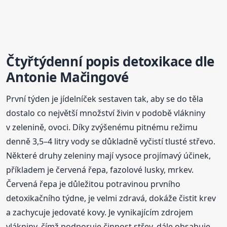
Čtyřtýdenní popis detoxikace dle
Antonie Mačingové
První týden je jídelníček sestaven tak, aby se do těla
dostalo co největší množství živin v podobě vlákniny
v zelenině, ovoci. Díky zvýšenému pitnému režimu
denně 3,5–4 litry vody se důkladně vyčistí tlusté střevo.
Některé druhy zeleniny mají vysoce projímavý účinek,
příkladem je červená řepa, fazolové lusky, mrkev.
Červená řepa je důležitou potravinou prvního
detoxikačního týdne, je velmi zdravá, dokáže čistit krev
a zachycuje jedovaté kovy. Je vynikajícím zdrojem
vlákniny, čímž podporuje činnost střev, dále obsahuje