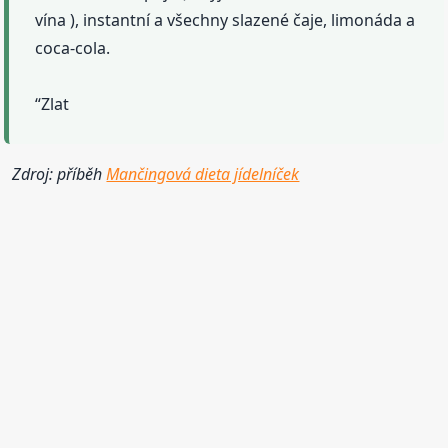
vína ), instantní a všechny slazené čaje, limonáda a
coca-cola.
“Zlat
Zdroj: příběh
Mančingová dieta jídelníček