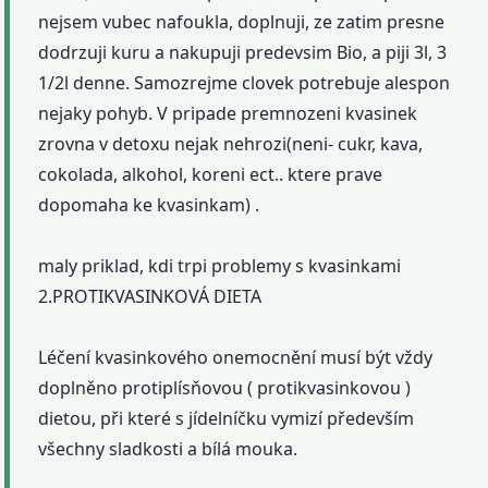
nejsem vubec nafoukla, doplnuji, ze zatim presne
dodrzuji kuru a nakupuji predevsim Bio, a piji 3l, 3
1/2l denne. Samozrejme clovek potrebuje alespon
nejaky pohyb. V pripade premnozeni kvasinek
zrovna v detoxu nejak nehrozi(neni- cukr, kava,
cokolada, alkohol, koreni ect.. ktere prave
dopomaha ke kvasinkam) .
maly priklad, kdi trpi problemy s kvasinkami
2.PROTIKVASINKOVÁ DIETA
Léčení kvasinkového onemocnění musí být vždy
doplněno protiplísňovou ( protikvasinkovou )
dietou, při které s jídelníčku vymizí především
všechny sladkosti a bílá mouka.