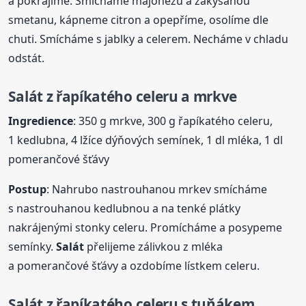
a pokrájíme. Smícháme majonézu a zakysanou
smetanu, kápneme citron a opepříme, osolíme dle
chuti. Smícháme s jablky a celerem. Necháme v chladu
odstát.
Salát
z řapíkatého celeru a mrkve
Ingredience
: 350 g mrkve, 300 g řapíkatého celeru,
1 kedlubna, 4 lžíce dýňových semínek, 1 dl mléka, 1 dl
pomerančové šťávy
Postup
: Nahrubo nastrouhanou mrkev smícháme
s nastrouhanou kedlubnou a na tenké plátky
nakrájenými stonky celeru. Promícháme a posypeme
semínky.
Salát
přelijeme zálivkou z mléka
a pomerančové šťávy a ozdobíme lístkem celeru.
Salát
z řapíkatého celeru s tuňákem