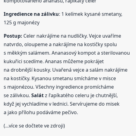
kompotovaného ananasu, řapíkatý celer
Ingredience na zálivku
: 1 kelímek kysané smetany,
125 g majonézy
Postup:
Celer nakrájíme na nudličky. Vejce uvaříme
natvrdo, oloupeme a nakrájíme na kostičky spolu
s měkkým salámem. Ananasový kompot a sterilovanou
kukuřici scedíme. Ananas můžeme pokrájet
na drobnější kousky. Uvařená vejce a salám nakrájíme
na kostičky. Kysanou smetanu smícháme v misce
s majonézou. Všechny ingredience promícháme
se zálivkou.
Salát
z řapíkatého celeru je chutnější,
když jej vychladíme v lednici. Servírujeme do misek
a jako přílohu podáváme pečivo.
(...více se dočtete ve zdroji)