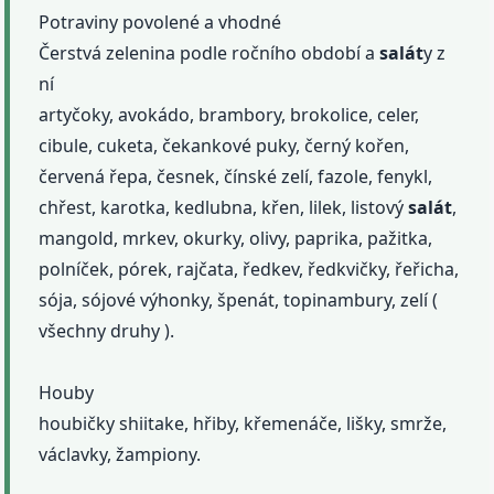
Potraviny povolené a vhodné
Čerstvá zelenina podle ročního období a
salát
y z
ní
artyčoky, avokádo, brambory, brokolice, celer,
cibule, cuketa, čekankové puky, černý kořen,
červená řepa, česnek, čínské zelí, fazole, fenykl,
chřest, karotka, kedlubna, křen, lilek, listový
salát
,
mangold, mrkev, okurky, olivy, paprika, pažitka,
polníček, pórek, rajčata, ředkev, ředkvičky, řeřicha,
sója, sójové výhonky, špenát, topinambury, zelí (
všechny druhy ).
Houby
houbičky shiitake, hřiby, křemenáče, lišky, smrže,
václavky, žampiony.