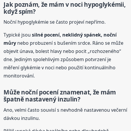
Jak poznám, že mám v noci hypoglykémii,
když spím?
Noční hypoglykémie se často projeví nepřímo.
Typické jsou
silné
pocení
, neklidný spánek, noční
můry
nebo probuzení s bušením srdce. Ráno se může
objevit únava, bolest hlavy nebo pocit „rozhozeného“
dne. Jediným spolehlivým způsobem potvrzení je
měření glykémie v noci nebo použití kontinuálního
monitorování.
Může noční
pocení
znamenat, že mám
špatně nastavený inzulin?
Ano, velmi často souvisí s nevhodně nastavenou večerní
dávkou inzulinu.
Příliš vysoká dávka bazálního nebo dlouhodobě