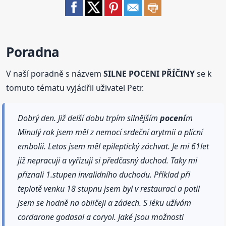
Poradna
V naší poradně s názvem
SILNE POCENI PŘÍČINY
se k
tomuto tématu vyjádřil uživatel Petr.
Dobrý den. Již delší dobu trpím silnějším
pocení
m
Minulý rok jsem měl z nemocí srdeční arytmii a plícní
embolii. Letos jsem měl epileptický záchvat. Je mi 61let
již nepracuji a vyřizuji si předčasný duchod. Taky mi
přiznali 1.stupen invalidního duchodu. Příklad při
teplotě venku 18 stupnu jsem byl v restauraci a potil
jsem se hodně na obličeji a zádech. S léku užívám
cordarone godasal a coryol. Jaké jsou možnosti