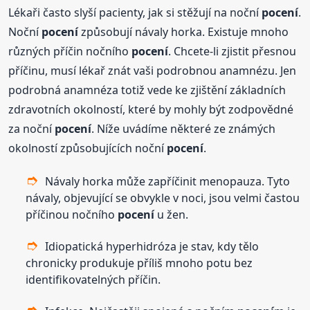
Lékaři často slyší pacienty, jak si stěžují na noční
pocení
.
Noční
pocení
způsobují návaly horka. Existuje mnoho
různých příčin nočního
pocení
. Chcete-li zjistit přesnou
příčinu, musí lékař znát vaši podrobnou anamnézu. Jen
podrobná anamnéza totiž vede ke zjištění základních
zdravotních okolností, které by mohly být zodpovědné
za noční
pocení
. Níže uvádíme některé ze známých
okolností způsobujících noční
pocení
.
Návaly horka může zapříčinit menopauza. Tyto
návaly, objevující se obvykle v noci, jsou velmi častou
příčinou nočního
pocení
u žen.
Idiopatická hyperhidróza je stav, kdy tělo
chronicky produkuje příliš mnoho potu bez
identifikovatelných příčin.