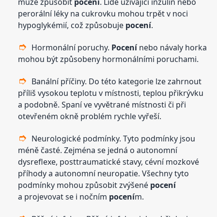
může způsobit
pocení
. Lidé užívající inzulín nebo
perorální léky na cukrovku mohou trpět v noci
hypoglykémií, což způsobuje
pocení
.
Hormonální poruchy.
Pocení
nebo návaly horka
mohou být způsobeny hormonálními poruchami.
Banální příčiny. Do této kategorie lze zahrnout
příliš vysokou teplotu v místnosti, teplou přikrývku
a podobně. Spaní ve vyvětrané místnosti či při
otevřeném okně problém rychle vyřeší.
Neurologické podmínky. Tyto podmínky jsou
méně časté. Zejména se jedná o autonomní
dysreflexe, posttraumatické stavy, cévní mozkové
příhody a autonomní neuropatie. Všechny tyto
podmínky mohou způsobit zvýšené
pocení
a projevovat se i nočním
pocení
m.