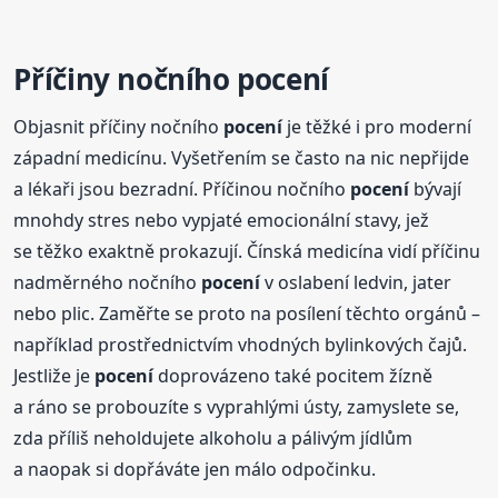
Příčiny nočního
pocení
Objasnit příčiny nočního
pocení
je těžké i pro moderní
západní medicínu. Vyšetřením se často na nic nepřijde
a lékaři jsou bezradní. Příčinou nočního
pocení
bývají
mnohdy stres nebo vypjaté emocionální stavy, jež
se těžko exaktně prokazují. Čínská medicína vidí příčinu
nadměrného nočního
pocení
v oslabení ledvin, jater
nebo plic. Zaměřte se proto na posílení těchto orgánů –
například prostřednictvím vhodných bylinkových čajů.
Jestliže je
pocení
doprovázeno také pocitem žízně
a ráno se probouzíte s vyprahlými ústy, zamyslete se,
zda příliš neholdujete alkoholu a pálivým jídlům
a naopak si dopřáváte jen málo odpočinku.