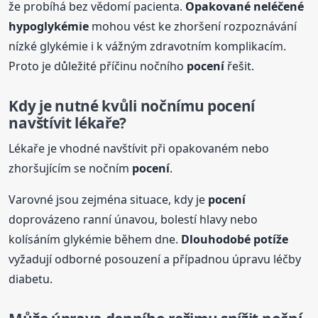
že probíhá bez vědomí pacienta.
Opakované neléčené
hypoglykémie
mohou vést ke zhoršení rozpoznávání
nízké glykémie i k vážným zdravotním komplikacím.
Proto je důležité příčinu nočního
pocení
řešit.
Kdy je nutné kvůli nočnímu
pocení
navštívit lékaře?
Lékaře je vhodné navštívit při opakovaném nebo
zhoršujícím se nočním
pocení
.
Varovné jsou zejména situace, kdy je
pocení
doprovázeno ranní únavou, bolestí hlavy nebo
kolísáním glykémie během dne.
Dlouhodobé potíže
vyžadují odborné posouzení a případnou úpravu léčby
diabetu.