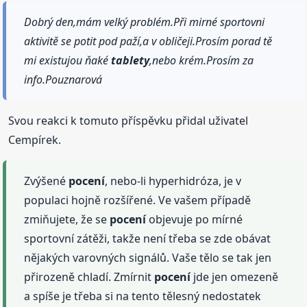
Dobrý den,mám velký problém.Při mirné sportovni
aktivitě se potit pod paží,a v obličeji.Prosím porad tě
mi existujou ňaké
tablety
,nebo krém.Prosím za
info.Pouznarová
Svou reakci k tomuto příspěvku přidal uživatel
Cempírek.
Zvýšené
pocení
, nebo-li hyperhidróza, je v
populaci hojně rozšířené. Ve vašem případě
zmiňujete, že se
pocení
objevuje po mírné
sportovní zátěži, takže není třeba se zde obávat
nějakých varovných signálů. Vaše tělo se tak jen
přirozeně chladí. Zmírnit
pocení
jde jen omezeně
a spíše je třeba si na tento tělesný nedostatek