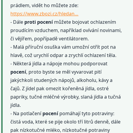
prádlem, vidět ho můžete zde:
https://www.zbozi.cz/hledan…
- Dále
proti
pocení
můžete bojovat ochlazením
proudícím vzduchem, například ovívání novinami,
či vějířem, popřípadě ventilátorem.
- Malá příruční osuška vám umožní otřít pot na
hlavě, což urychlí odpar a zrychlí ochlazení těla.
- Některá jídla a nápoje mohou podporovat
pocení
, proto byste se měl vyvarovat pití
jakýchkoli studených nápojů, alkoholu, kávy a
čajů. Z jídel pak omezit kořeněná jídla, ostré
papriky, tučné mléčné výrobky, slaná jídla a tučná
jídla.
- Na potlačení
pocení
pomáhají tyto potraviny:
čistá voda, které se pije okolo tří litrů denně, dále
pak nízkotučné mléko, nízkotučné potraviny