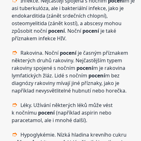
Infekce. Nejčastěji spojená s nočním
pocení
m je
asi tuberkulóza, ale i bakteriální infekce, jako je
endokarditida (zánět srdečních chlopní),
osteomyelitida (zánět kostí), a abscesy mohou
způsobit noční
pocení
. Noční
pocení
je také
příznakem infekce HIV.
Rakovina. Noční
pocení
je časným příznakem
některých druhů rakoviny. Nejčastějším typem
rakoviny spojené s nočním
pocení
m je rakovina
lymfatických žláz. Lidé s nočním
pocení
m bez
diagnózy rakoviny mívají jiné příznaky, jako je
například nevysvětlitelné hubnutí nebo horečka.
Léky. Užívání některých léků může vést
k nočnímu
pocení
(například aspirin nebo
paracetamol, ale i mnohé další).
Hypoglykémie. Nízká hladina krevního cukru