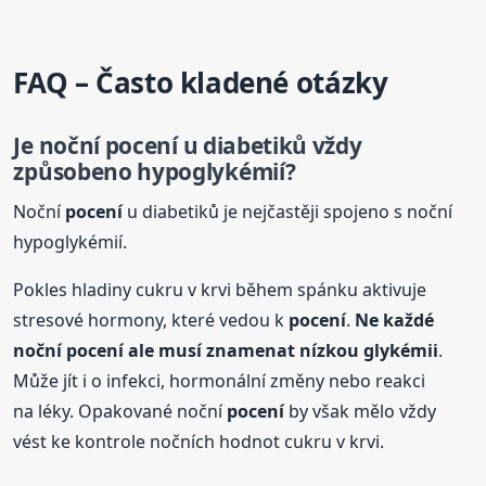
FAQ – Často kladené otázky
Je noční
pocení
u diabetiků vždy
způsobeno hypoglykémií?
Noční
pocení
u diabetiků je nejčastěji spojeno s noční
hypoglykémií.
Pokles hladiny cukru v krvi během spánku aktivuje
stresové hormony, které vedou k
pocení
.
Ne každé
noční
pocení
ale musí znamenat nízkou glykémii
.
Může jít i o infekci, hormonální změny nebo reakci
na léky. Opakované noční
pocení
by však mělo vždy
vést ke kontrole nočních hodnot cukru v krvi.