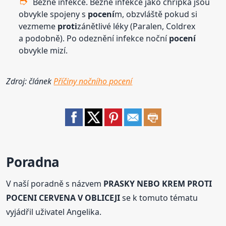
Běžné infekce. Běžné infekce jako chřipka jsou
obvykle spojeny s
pocení
m, obzvláště pokud si
vezmeme
proti
zánětlivé léky (Paralen, Coldrex
a podobně). Po odeznění infekce noční
pocení
obvykle mizí.
Zdroj: článek
Příčiny nočního pocení
Poradna
V naší poradně s názvem
PRASKY NEBO KREM PROTI
POCENI CERVENA V OBLICEJI
se k tomuto tématu
vyjádřil uživatel Angelika.