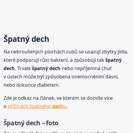
Špatný
dech
Na nebroušených plochách zubů se usazují zbytky jídla,
které podporují růst bakterií, a způsobují tak
špatný
dech
. Trvale
špatný
dech
nebo nepříjemná chuť
v ústech může být způsobena onemocněním dásní,
nebo dokonce diabetem.
Zde je odkaz na článek, ve kterém se dozvíte více
o
příčinách špatného
dech
u
.
Špatný
dech
– foto