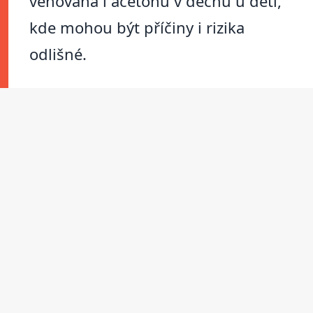
věnována i acetonu v dechu u dětí,
kde mohou být příčiny i rizika
odlišné.