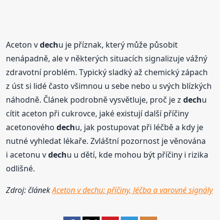
Aceton v
dech
u je příznak, který může působit
nenápadně, ale v některých situacích signalizuje vážný
zdravotní problém. Typický sladký až chemický zápach
z úst si lidé často všimnou u sebe nebo u svých blízkých
náhodně. Článek podrobně vysvětluje, proč je z
dech
u
cítit aceton při cukrovce, jaké existují další příčiny
acetonového
dech
u, jak postupovat při léčbě a kdy je
nutné vyhledat lékaře. Zvláštní pozornost je věnována
i acetonu v
dech
u u dětí, kde mohou být příčiny i rizika
odlišné.
Zdroj: článek
Aceton v dechu: příčiny, léčba a varovné signály