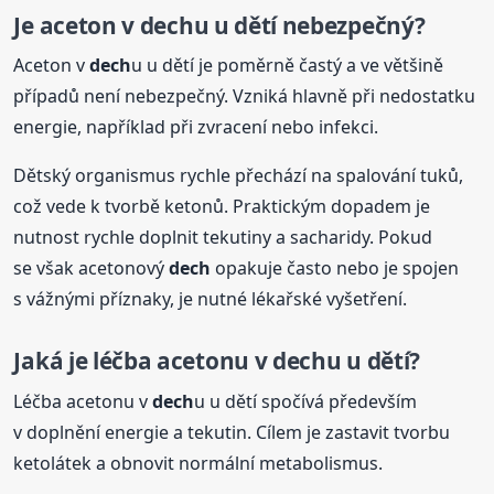
Je aceton v
dech
u u dětí nebezpečný?
Aceton v
dech
u u dětí je poměrně častý a ve většině
případů není nebezpečný. Vzniká hlavně při nedostatku
energie, například při zvracení nebo infekci.
Dětský organismus rychle přechází na spalování tuků,
což vede k tvorbě ketonů. Praktickým dopadem je
nutnost rychle doplnit tekutiny a sacharidy. Pokud
se však acetonový
dech
opakuje často nebo je spojen
s vážnými příznaky, je nutné lékařské vyšetření.
Jaká je léčba acetonu v
dech
u u dětí?
Léčba acetonu v
dech
u u dětí spočívá především
v doplnění energie a tekutin. Cílem je zastavit tvorbu
ketolátek a obnovit normální metabolismus.