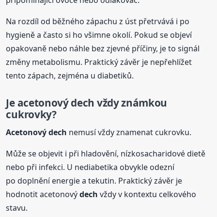
připomínající ovoce nebo odlakovač.
Na rozdíl od běžného zápachu z úst přetrvává i po
hygieně a často si ho všimne okolí. Pokud se objeví
opakovaně nebo náhle bez zjevné příčiny, je to signál
změny metabolismu. Praktický závěr je nepřehlížet
tento zápach, zejména u diabetiků.
Je acetonový
dech
vždy známkou
cukrovky?
Acetonový
dech
nemusí vždy znamenat cukrovku.
Může se objevit i při hladovění, nízkosacharidové dietě
nebo při infekci. U nediabetika obvykle odezní
po doplnění energie a tekutin. Praktický závěr je
hodnotit acetonový
dech
vždy v kontextu celkového
stavu.