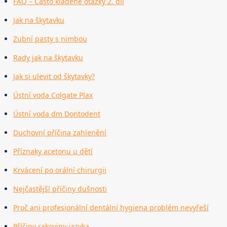
FAQ – Často kladené otázky 2. díl
Jak na škytavku
Zubní pasty s nimbou
Rady jak na škytavku
Jak si ulevit od škytavky?
Ústní voda Colgate Plax
Ústní voda dm Dontodent
Duchovní příčina zahlenění
Příznaky acetonu u dětí
Krvácení po orální chirurgii
Nejčastější příčiny dušnosti
Proč ani profesionální dentální hygiena problém nevyřeší
Příčiny rakoviny jazyka