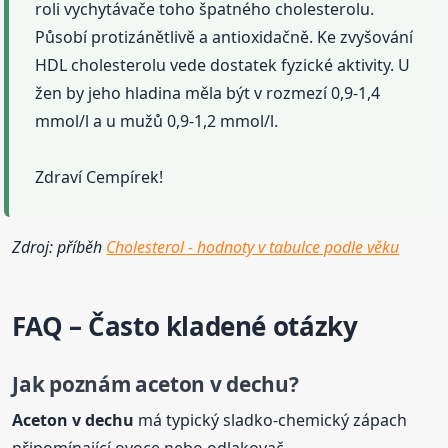
roli vychytávače toho špatného cholesterolu.
Působí protizánětlivě a antioxidačně. Ke zvyšování
HDL cholesterolu vede dostatek fyzické aktivity. U
žen by jeho hladina měla být v rozmezí 0,9-1,4
mmol/l a u mužů 0,9-1,2 mmol/l.
Zdraví Cempírek!
Zdroj: příběh
Cholesterol - hodnoty v tabulce podle věku
FAQ – Často kladené otázky
Jak poznám aceton v
dech
u?
Aceton v
dech
u
má typický sladko-chemický zápach