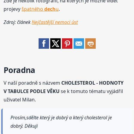
Zde je několik fotografií, na kterých je možné vidět
projevy
špatného
dech
u
.
Zdroj: článek
Nejčastější nemoci úst
Poradna
V naší poradně s názvem
CHOLESTEROL - HODNOTY
V TABULCE PODLE VĚKU
se k tomuto tématu vyjádřil
uživatel Milan.
Prosím,sdělte který je dobrý a který cholesterol je
dobrý. Děkuji