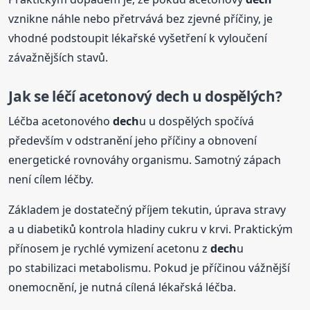
vznikne náhle nebo přetrvává bez zjevné příčiny, je
vhodné podstoupit lékařské vyšetření k vyloučení
závažnějších stavů.
Jak se léčí acetonový
dech
u dospělých?
Léčba acetonového
dech
u u dospělých spočívá
především v odstranění jeho příčiny a obnovení
energetické rovnováhy organismu. Samotný zápach
není cílem léčby.
Základem je dostatečný příjem tekutin, úprava stravy
a u diabetiků kontrola hladiny cukru v krvi. Praktickým
přínosem je rychlé vymizení acetonu z
dech
u
po stabilizaci metabolismu. Pokud je příčinou vážnější
onemocnění, je nutná cílená lékařská léčba.