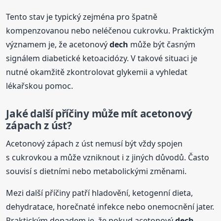
Tento stav je typický zejména pro špatně
kompenzovanou nebo neléčenou cukrovku. Praktickým
významem je, že acetonový
dech
může být časným
signálem diabetické ketoacidózy. V takové situaci je
nutné okamžitě zkontrolovat glykemii a vyhledat
lékařskou pomoc.
Jaké další příčiny může mít acetonový
zápach z úst?
Acetonový zápach z úst nemusí být vždy spojen
s cukrovkou a může vzniknout i z jiných důvodů. Často
souvisí s dietními nebo metabolickými změnami.
Mezi další příčiny patří hladovění, ketogenní dieta,
dehydratace, horečnaté infekce nebo onemocnění jater.
Praktickým dopadem je, že pokud acetonový
dech