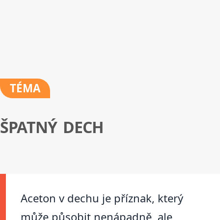
TÉMA
ŠPATNÝ DECH
Aceton v dechu je příznak, který
může působit nenápadně, ale