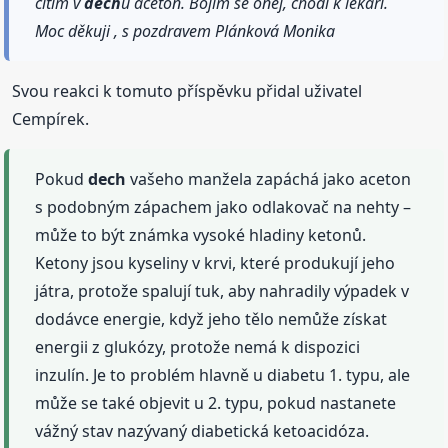
cítím v
dech
u aceton. Bojím se oněj, chodí k lékaři.
Moc děkuji , s pozdravem Plánková Monika
Svou reakci k tomuto příspěvku přidal uživatel
Cempírek.
Pokud
dech
vašeho manžela zapáchá jako aceton
s podobným zápachem jako odlakovač na nehty –
může to být známka vysoké hladiny ketonů.
Ketony jsou kyseliny v krvi, které produkují jeho
játra, protože spalují tuk, aby nahradily výpadek v
dodávce energie, když jeho tělo nemůže získat
energii z glukózy, protože nemá k dispozici
inzulín. Je to problém hlavně u diabetu 1. typu, ale
může se také objevit u 2. typu, pokud nastanete
vážný stav nazývaný diabetická ketoacidóza.