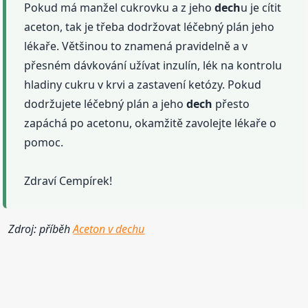
Pokud má manžel cukrovku a z jeho
dech
u je cítit
aceton, tak je třeba dodržovat léčebný plán jeho
lékaře. Většinou to znamená pravidelně a v
přesném dávkování užívat inzulín, lék na kontrolu
hladiny cukru v krvi a zastavení ketózy. Pokud
dodržujete léčebný plán a jeho
dech
přesto
zapáchá po acetonu, okamžitě zavolejte lékaře o
pomoc.
Zdraví Cempírek!
Zdroj: příběh
Aceton v dechu