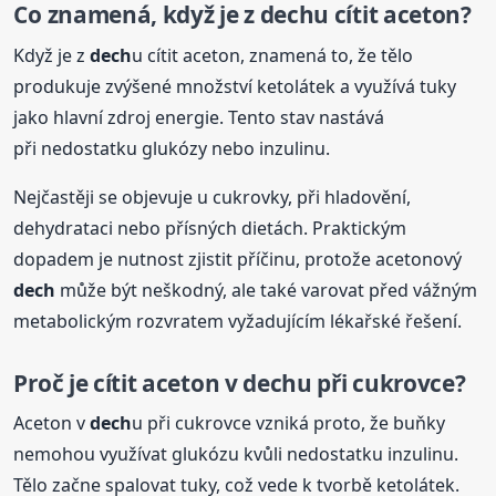
Co znamená, když je z
dech
u cítit aceton?
Když je z
dech
u cítit aceton, znamená to, že tělo
produkuje zvýšené množství ketolátek a využívá tuky
jako hlavní zdroj energie. Tento stav nastává
při nedostatku glukózy nebo inzulinu.
Nejčastěji se objevuje u cukrovky, při hladovění,
dehydrataci nebo přísných dietách. Praktickým
dopadem je nutnost zjistit příčinu, protože acetonový
dech
může být neškodný, ale také varovat před vážným
metabolickým rozvratem vyžadujícím lékařské řešení.
Proč je cítit aceton v
dech
u při cukrovce?
Aceton v
dech
u při cukrovce vzniká proto, že buňky
nemohou využívat glukózu kvůli nedostatku inzulinu.
Tělo začne spalovat tuky, což vede k tvorbě ketolátek.