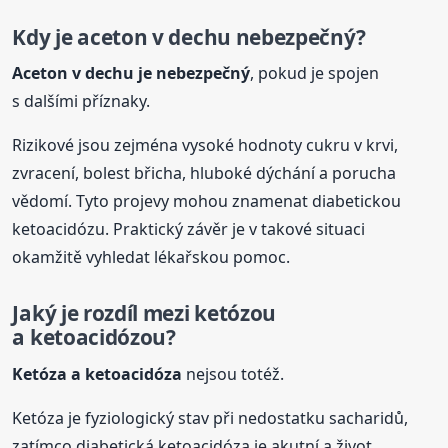
Kdy je aceton v
dech
u nebezpečný?
Aceton v
dech
u je nebezpečný
, pokud je spojen
s dalšími příznaky.
Rizikové jsou zejména vysoké hodnoty cukru v krvi,
zvracení, bolest břicha, hluboké dýchání a porucha
vědomí. Tyto projevy mohou znamenat diabetickou
ketoacidózu. Praktický závěr je v takové situaci
okamžitě vyhledat lékařskou pomoc.
Jaký je rozdíl mezi ketózou
a ketoacidózou?
Ketóza a ketoacidóza
nejsou totéž.
Ketóza je fyziologický stav při nedostatku sacharidů,
zatímco diabetická ketoacidóza je akutní a život