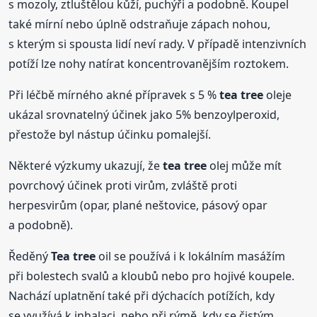
s mozoly, ztluštělou kůží, puchýři a podobně. Koupel
také mírní nebo úplně odstraňuje zápach nohou,
s kterým si spousta lidí neví rady. V případě intenzivních
potíží lze nohy natírat koncentrovanějším roztokem.
Při léčbě mírného akné přípravek s 5 %
tea tree
oleje
ukázal srovnatelný účinek jako 5% benzoylperoxid,
přestože byl nástup účinku pomalejší.
Některé výzkumy ukazují, že
tea tree
olej může mít
povrchový účinek proti virům, zvláště proti
herpesvirům (opar, plané neštovice, pásový opar
a podobně).
Ředěný
Tea tree
oil se používá i k lokálním masážím
při bolestech svalů a kloubů nebo pro hojivé koupele.
Nachází uplatnění také při dýchacích potížích, kdy
se využívá k inhalaci, nebo při rýmě, kdy se čistým