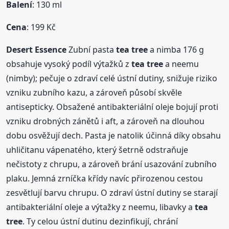
Balení
: 130 ml
Cena
: 199 Kč
Desert Essence
Zubní pasta
tea tree
a nimba 176 g
obsahuje vysoký podíl výtažků z
tea tree
a neemu
(nimby); pečuje o zdraví celé ústní dutiny, snižuje riziko
vzniku zubního kazu, a zároveň působí skvěle
antisepticky. Obsažené antibakteriální oleje bojují proti
vzniku drobných zánětů i aft, a zároveň na dlouhou
dobu osvěžují dech. Pasta je natolik účinná díky obsahu
uhličitanu vápenatého, který šetrně odstraňuje
nečistoty z chrupu, a zároveň brání usazování zubního
plaku. Jemná zrníčka křídy navíc přirozenou cestou
zesvětlují barvu chrupu. O zdraví ústní dutiny se starají
antibakteriální oleje a výtažky z neemu, libavky a
tea
tree
. Ty celou ústní dutinu dezinfikují, chrání