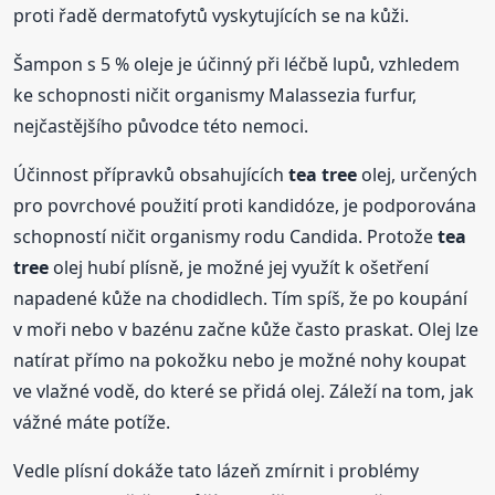
proti řadě dermatofytů vyskytujících se na kůži.
Šampon s 5 % oleje je účinný při léčbě lupů, vzhledem
ke schopnosti ničit organismy Malassezia furfur,
nejčastějšího původce této nemoci.
Účinnost přípravků obsahujících
tea tree
olej, určených
pro povrchové použití proti kandidóze, je podporována
schopností ničit organismy rodu Candida. Protože
tea
tree
olej hubí plísně, je možné jej využít k ošetření
napadené kůže na chodidlech. Tím spíš, že po koupání
v moři nebo v bazénu začne kůže často praskat. Olej lze
natírat přímo na pokožku nebo je možné nohy koupat
ve vlažné vodě, do které se přidá olej. Záleží na tom, jak
vážné máte potíže.
Vedle plísní dokáže tato lázeň zmírnit i problémy