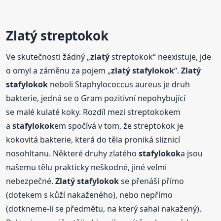
Zlatý
streptokok
Ve skutečnosti žádný „
zlatý
streptokok“ neexistuje, jde
o omyl a záměnu za pojem „
zlatý
stafylokok
“.
Zlatý
stafylokok
neboli Staphylococcus aureus je druh
bakterie, jedná se o Gram pozitivní nepohybující
se malé kulaté koky. Rozdíl mezi streptokokem
a
stafylokok
em spočívá v tom, že streptokok je
kokovitá bakterie, která do těla proniká sliznicí
nosohltanu. Některé druhy zlatého
stafylokok
a jsou
našemu tělu prakticky neškodné, jiné velmi
nebezpečné.
Zlatý
stafylokok
se přenáší přímo
(dotekem s kůží nakaženého), nebo nepřímo
(dotkneme-li se předmětu, na který sahal nakažený).