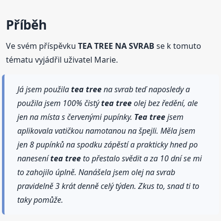
Příběh
Ve svém příspěvku
TEA TREE NA SVRAB
se k tomuto
tématu vyjádřil uživatel Marie.
Já jsem použila
tea tree
na svrab teď naposledy a
použila jsem 100% čistý
tea tree
olej bez ředění, ale
jen na místa s červenými pupínky.
Tea tree
jsem
aplikovala vatičkou namotanou na špejli. Měla jsem
jen 8 pupínků na spodku zápěstí a prakticky hned po
nanesení
tea tree
to přestalo svědit a za 10 dní se mi
to zahojilo úplně. Nanášela jsem olej na svrab
pravidelně 3 krát denně celý týden. Zkus to, snad ti to
taky pomůže.