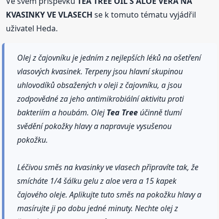
Ve svém příspěvku
TEA TREE OIL S ALOE VERA NA
KVASINKY VE VLASECH
se k tomuto tématu vyjádřil
uživatel Heda.
Olej z čajovníku je jedním z nejlepších léků na ošetření
vlasových kvasinek. Terpeny jsou hlavní skupinou
uhlovodíků obsažených v oleji z čajovníku, a jsou
zodpovědné za jeho antimikrobiální aktivitu proti
bakteriím a houbám. Olej
Tea Tree
účinně tlumí
svědění pokožky hlavy a napravuje vysušenou
pokožku.
Léčivou směs na kvasinky ve vlasech připravíte tak, že
smícháte 1/4 šálku gelu z aloe vera a 15 kapek
čajového oleje. Aplikujte tuto směs na pokožku hlavy a
masírujte ji po dobu jedné minuty. Nechte olej z