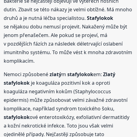
Bakterie se nejčastěji objevují ve výtěrech nosních
dutin. Zbavit se této nákazy je velmi obtížné. Má mnoho
druhů a je nutná léčba specialistou.
Stafylokok
se nějakou dobu nemusí projevit. Nakažený může být
jenom přenašečem. Ale pokud se projeví, má
v pozdějších fázích za následek déletrvající oslabení
imunitního systému. To může vést k mnoha zdravotním
komplikacím.
Nemoci způsobené
zlatý
m
stafylokok
em:
Zlatý
stafylokok
je koaguláza pozitivní kok a oproti
koaguláza negativním kokům (Staphylococcus
epidermis) může způsobovat velmi závažné zdravotní
komplikace, například syndrom toxického šoku,
stafylokok
ové enterotoxikózy, exfoliativní dermatitidy
a kožní nekrotické infekce. Toto jsou však velmi
ojedinělé případy. Nejčastěji způsobuje tato