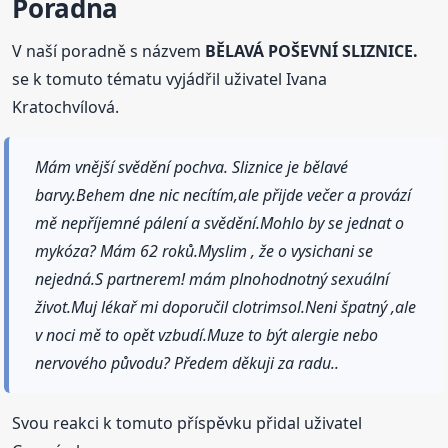
Poradna
V naší poradně s názvem
BĚLAVÁ POŠEVNÍ SLIZNICE.
se k tomuto tématu vyjádřil uživatel Ivana
Kratochvílová.
Mám vnější svědění pochva. Sliznice je bělavé
barvy.Behem dne nic necítím,ale přijde večer a provází
mě nepříjemné pálení a svědění.Mohlo by se jednat o
mykóza? Mám 62 roků.Myslim , že o vysichani se
nejedná.S partnerem! mám plnohodnotný sexuální
život.Muj lékař mi doporučil clotrimsol.Neni špatný ,ale
v noci mě to opět vzbudí.Muze to být alergie nebo
nervového původu? Předem děkuji za radu..
Svou reakci k tomuto příspěvku přidal uživatel