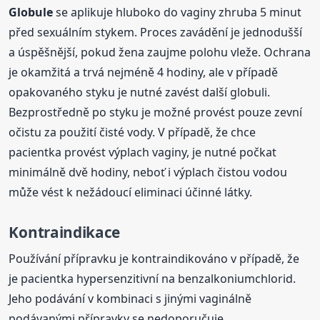
Globule
se aplikuje hluboko do vaginy zhruba 5 minut
před sexuálním stykem. Proces zavádění je jednodušší
a úspěšnější, pokud žena zaujme polohu vleže. Ochrana
je okamžitá a trvá nejméně 4 hodiny, ale v případě
opakovaného styku je nutné zavést další globuli.
Bezprostředně po styku je možné provést pouze zevní
očistu za použití čisté vody. V případě, že chce
pacientka provést výplach vaginy, je nutné počkat
minimálně dvě hodiny, neboť i výplach čistou vodou
může vést k nežádoucí eliminaci účinné látky.
Kontraindikace
Používání přípravku je kontraindikováno v případě, že
je pacientka hypersenzitivní na benzalkoniumchlorid.
Jeho podávání v kombinaci s jinými vaginálně
podávanými přípravky se nedoporučuje.