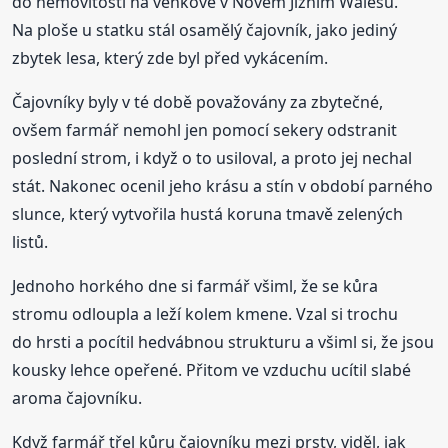
do nemovitosti na venkově v Novém Jižním Walesu.
Na ploše u statku stál osamělý čajovník, jako jediný
zbytek lesa, který zde byl před vykácením.
Čajovníky byly v té době považovány za zbytečné,
ovšem farmář nemohl jen pomocí sekery odstranit
poslední strom, i když o to usiloval, a proto jej nechal
stát. Nakonec ocenil jeho krásu a stín v období parného
slunce, který vytvořila hustá koruna tmavě zelených
listů.
Jednoho horkého dne si farmář všiml, že se kůra
stromu odloupla a leží kolem kmene. Vzal si trochu
do hrsti a pocítil hedvábnou strukturu a všiml si, že jsou
kousky lehce opeřené. Přitom ve vzduchu ucítil slabé
aroma čajovníku.
Když farmář třel kůru čajovníku mezi prsty, viděl, jak