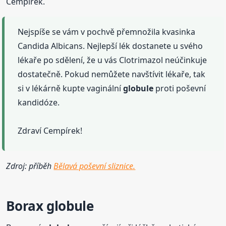
Cempírek.
Nejspíše se vám v pochvě přemnožila kvasinka
Candida Albicans. Nejlepší lék dostanete u svého
lékaře po sdělení, že u vás Clotrimazol neúčinkuje
dostatečně. Pokud nemůžete navštívit lékaře, tak
si v lékárně kupte vaginální
globule
proti poševní
kandidóze.
Zdraví Cempírek!
Zdroj: příběh
Bělavá poševní sliznice.
Borax
globule