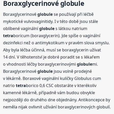
Boraxglycerinové
globule
Boraxglycerinové
globule
se používají při léčbě
mykotické vulvovaginitidy. I v této době jsou stále
oblíbené vaginální
globule
s látkou natrium
tetra
boricum (boraxglycerin). Jde spíše o vaginální
dezinfekci než o antimykotikum v pravém slova smyslu.
Aby byla léčba účinná, musí se boraxglycerin užívat
14 dní. V těhotenství je dobré poradit se s lékařem
o vhodnosti léčby boraxglycerinovými
globule
mi.
Boraxglycerinové
globule
jsou volně prodejné
v lékárně. Boraxové vaginální kuličky Globulus cum
natrio
tetra
borico 0,6 CSC obstaráte v kterékoliv
kamenné lékárně, případně vám budou obvykle
nejpozději do druhého dne objednány. Antikoncepce by
neměla nijak ovlivnit užívání boraxglycerinových globulí.