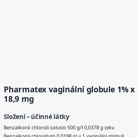
Pharmatex vaginální
globule
1% x
18,9 mg
Složení – účinné látky
Benzalkonii chloridi solutio 500 g/l 0,0378 g (ekv.
Benzalkonii chloridum 0,0198 g) v 1 vaginální globuli.