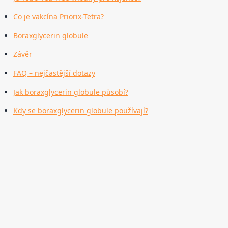
Co je vakcína Priorix-Tetra?
Boraxglycerin globule
Závěr
FAQ – nejčastější dotazy
Jak boraxglycerin globule působí?
Kdy se boraxglycerin globule používají?