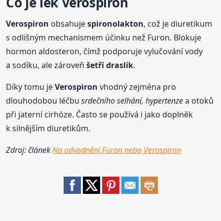
Co je lék
Verospiron
Verospiron
obsahuje
spironolakton
, což je diuretikum
s odlišným mechanismem účinku než Furon. Blokuje
hormon aldosteron, čímž podporuje vylučování vody
a sodíku, ale zároveň
šetří draslík
.
Díky tomu je
Verospiron
vhodný zejména pro
dlouhodobou léčbu
srdečního selhání, hypertenze
a otoků
při jaterní cirhóze. Často se používá i jako doplněk
k silnějším diuretikům.
Zdroj: článek
Na odvodnění Furon nebo Verospiron