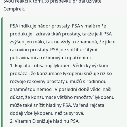
Svou reakci k tomuto příspěvku přidal uživatel
Cempírek.
PSA indikuje nádor prostaty. PSA v malé míře
produkuje i zdravá tkáň prostaty, takže je-li PSA
zvýšen jen málo, tak ne vždy to znamená, že jde o
rakovinu prostaty. PSA jde snížit určitými
potravinami a režimovými opatřeními.
1. Rajčata - obsahují lykopen. Vědecký výzkum
prokázal, že konzumace lykopenu snižuje riziko
rozvoje rakoviny prostaty u mužů s rodinnou
anamnézou nemoci. V poslední době vědci našli
důkaz, že konzumace většího množství lykopenu
může také snížit hladiny PSA. Vařená rajčata
dodají více lykopenu než ta syrová.
2. Vitamín D snižuje hladinu PSA.