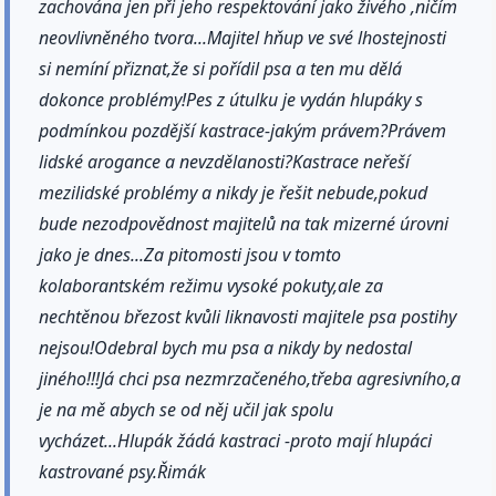
zachována jen při jeho respektování jako živého ,ničím
neovlivněného tvora...Majitel hňup ve své lhostejnosti
si nemíní přiznat,že si pořídil psa a ten mu dělá
dokonce problémy!Pes z útulku je vydán hlupáky s
podmínkou pozdější kastrace-jakým právem?Právem
lidské arogance a nevzdělanosti?Kastrace neřeší
mezilidské problémy a nikdy je řešit nebude,pokud
bude nezodpovědnost majitelů na tak mizerné úrovni
jako je dnes...Za pitomosti jsou v tomto
kolaborantském režimu vysoké pokuty,ale za
nechtěnou březost kvůli liknavosti majitele psa postihy
nejsou!Odebral bych mu psa a nikdy by nedostal
jiného!!!Já chci psa nezmrzačeného,třeba agresivního,a
je na mě abych se od něj učil jak spolu
vycházet...Hlupák žádá kastraci -proto mají hlupáci
kastrované psy.Řimák