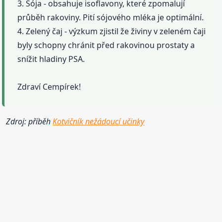
3. Sója - obsahuje isoflavony, které zpomalují
průběh rakoviny. Pití sójového mléka je optimální.
4. Zelený čaj - výzkum zjistil že živiny v zeleném čaji
byly schopny chránit před rakovinou prostaty a
snížit hladiny PSA.
Zdraví Cempírek!
Zdroj: příběh
Kotvičník nežádoucí učinky