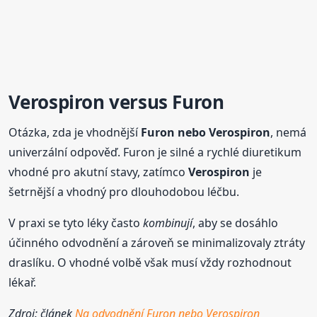
Verospiron
versus Furon
Otázka, zda je vhodnější
Furon nebo
Verospiron
, nemá
univerzální odpověď. Furon je silné a rychlé diuretikum
vhodné pro akutní stavy, zatímco
Verospiron
je
šetrnější a vhodný pro dlouhodobou léčbu.
V praxi se tyto léky často
kombinují
, aby se dosáhlo
účinného odvodnění a zároveň se minimalizovaly ztráty
draslíku. O vhodné volbě však musí vždy rozhodnout
lékař.
Zdroj: článek
Na odvodnění Furon nebo Verospiron