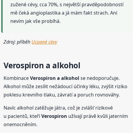
zužené cévy, cca 70%, s největší pravděpodobností
mě čeká angioplastika a já mám fakt strach. Ani
nevím jak vše probíhá.
Zdroj: příběh
Ucpané cévy
Verospiron
a alkohol
Kombinace
Verospiron
a alkohol
se nedoporučuje.
Alkohol může zesílit nežádoucí účinky léku, zvýšit riziko
poklesu krevního tlaku, závratí a poruch rovnováhy.
Navíc alkohol zatěžuje játra, což je zvlášť rizikové
u pacientů, kteří
Verospiron
užívají právě kvůli jaterním
onemocněním.