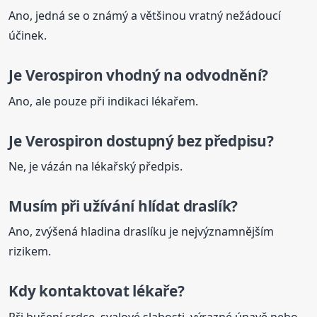
Ano, jedná se o známý a většinou vratný nežádoucí
účinek.
Je
Verospiron
vhodný na odvodnění?
Ano, ale pouze při indikaci lékařem.
Je
Verospiron
dostupný bez předpisu?
Ne, je vázán na lékařský předpis.
Musím při užívání hlídat draslík?
Ano, zvýšená hladina draslíku je nejvýznamnějším
rizikem.
Kdy kontaktovat lékaře?
Při bušení srdce, svalové slabosti, výrazné únavě nebo