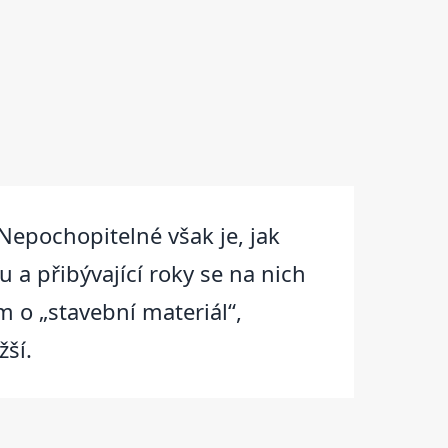
epochopitelné však je, jak
a přibývající roky se na nich
m o „stavební materiál“,
žší.