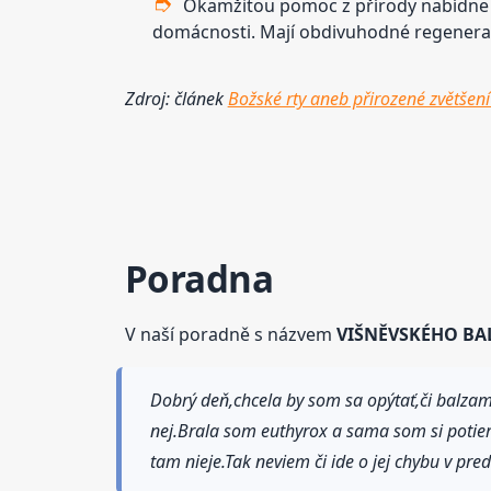
Okamžitou pomoc z přírody nabídn
domácnosti. Mají obdivuhodné regenerač
Zdroj: článek
Božské rty aneb přirozené zvětšení
Poradna
V naší poradně s názvem
VIŠNĚVSKÉHO BA
Dobrý deň,chcela by som sa opýtať,či balzam
nej.Brala som euthyrox a sama som si potie
tam nieje.Tak neviem či ide o jej chybu v pr