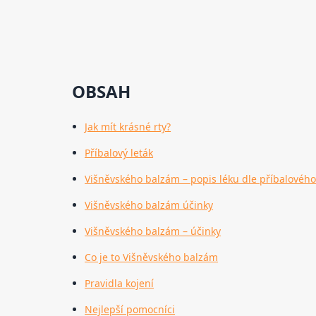
OBSAH
Jak mít krásné rty?
Příbalový leták
Višněvského balzám – popis léku dle příbalového
Višněvského balzám účinky
Višněvského balzám – účinky
Co je to Višněvského balzám
Pravidla kojení
Nejlepší pomocníci