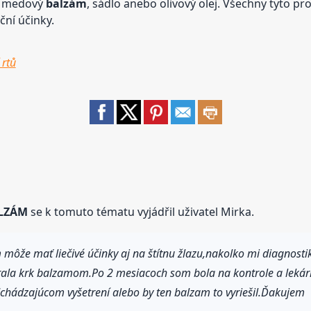
e medový
balzám
, sádlo anebo olivový olej. Všechny tyto p
ní účinky.
 rtů
LZÁM
se k tomuto tématu vyjádřil uživatel Mirka.
 môže mať liečivé účinky aj na štítnu žlazu,nakolko mi diagnosti
rala krk balzamom.Po 2 mesiacoch som bola na kontrole a lekár
edchádzajúcom vyšetrení alebo by ten balzam to vyriešil.Ďakujem