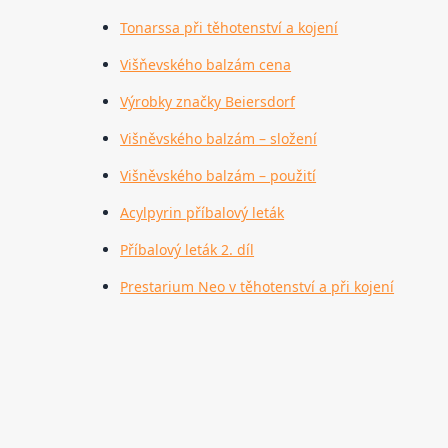
Tonarssa při těhotenství a kojení
Višňevského balzám cena
Výrobky značky Beiersdorf
Višněvského balzám – složení
Višněvského balzám – použití
Acylpyrin příbalový leták
Příbalový leták 2. díl
Prestarium Neo v těhotenství a při kojení