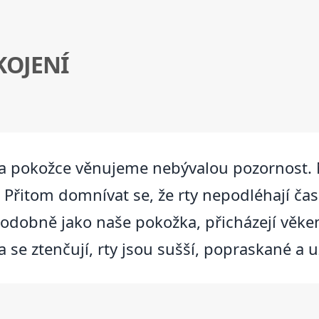
KOJENÍ
na pokožce věnujeme nebývalou pozornost. N
řitom domnívat se, že rty nepodléhají času 
 podobně jako naše pokožka, přicházejí věke
 se ztenčují, rty jsou sušší, popraskané a u