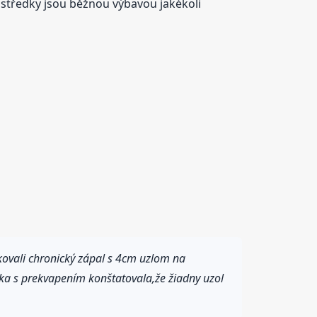
rostředky jsou běžnou výbavou jakékoli
kovali chronický zápal s 4cm uzlom na
ka s prekvapením konštatovala,že žiadny uzol