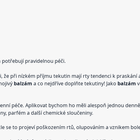
a potřebují pravidelnou péči.
imli, že při nízkém příjmu tekutin mají rty tendenci k praská
hojivý
balzám
a co nejdříve doplňte tekutiny! Jako
balzám
v
denní péče. Aplikovat bychom ho měli alespoň jednou denně, 
ny, parfém a další chemické sloučeniny.
e se to projeví poškozením rtů, olupováním a vznikem boles