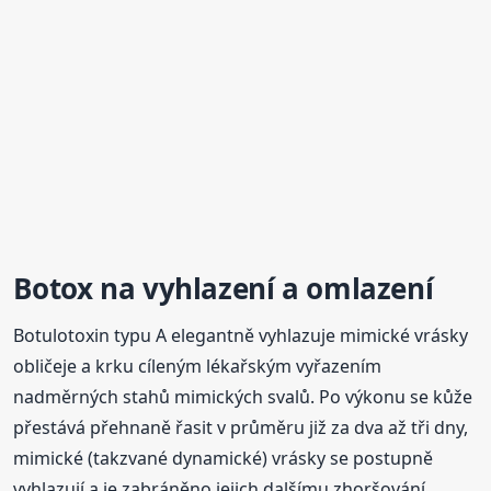
Botox na vyhlazení a omlazení
Botulotoxin typu A elegantně vyhlazuje mimické vrásky
obličeje a krku cíleným lékařským vyřazením
nadměrných stahů mimických svalů. Po výkonu se kůže
přestává přehnaně řasit v průměru již za dva až tři dny,
mimické (takzvané dynamické) vrásky se postupně
vyhlazují a je zabráněno jejich dalšímu zhoršování