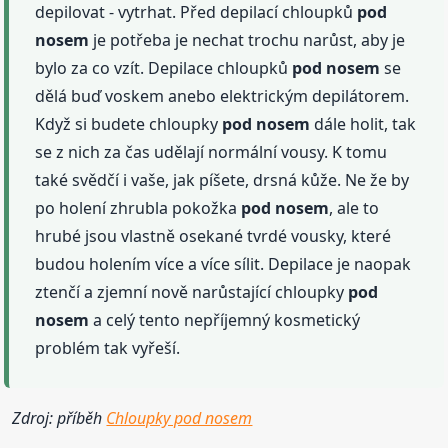
depilovat - vytrhat. Před depilací chloupků
pod
nosem
je potřeba je nechat trochu narůst, aby je
bylo za co vzít. Depilace chloupků
pod nosem
se
dělá buď voskem anebo elektrickým depilátorem.
Když si budete chloupky
pod nosem
dále holit, tak
se z nich za čas udělají normální vousy. K tomu
také svědčí i vaše, jak píšete, drsná kůže. Ne že by
po holení zhrubla pokožka
pod nosem
, ale to
hrubé jsou vlastně osekané tvrdé vousky, které
budou holením více a více sílit. Depilace je naopak
ztenčí a zjemní nově narůstající chloupky
pod
nosem
a celý tento nepříjemný kosmetický
problém tak vyřeší.
Zdroj: příběh
Chloupky pod nosem