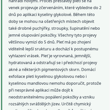
nahradí novými. Proces přestavby pleti se na
venek projevuje zčervenáním, které vybledne do 2
dnů po aplikaci kyseliny glykolové. Během této
doby se mohou na ošetřených místech objevit
také drobné puchýřky, stroupky, šupinatění nebo
jemné olupování pokožky. Všechny tyto projevy
většinou vymizí do 5 dnů. Pleť má po zhojení
viditelně lepší srukturu a dochází k postupnému
vyhlazení vrásek. Pleť je vyrovnaná, jemnější,
hydratovaná a odstraňují se i předchozí projevy
akné a některých pigmentových skvrn. Domácí
exfoliace pleti kyselinou glykolovou nebo i
kyselinou mandlovou nemohu doporučit, protože
při nesprávné aplikaci může dojít k
neodstranitelnému popálení pokožky a vzniku
rozsáhlých svráštělých jizev. Určitě chymický