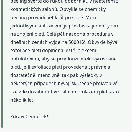
peeling svěřte do rukou odborníků v některém z
kosmetických salonů. Obvykle se chemický
peeling provádí pět krát po sobě. Mezi
jednotlivými aplikacemi je přestávka jeden týden
na zhojení pleti. Celá pětinásobná procedura v
dnešních cenách vyjde na 5000 Kč. Obvykle bývá
exfoliace pleti doplněna ještě injekcemi
botulotoxinu, aby se prodloužil efekt vyrovnané
pleti. Je-li exfoliace pleti provedena správně a
dostatečně intenzivně, tak pak výsledky v
některých případech bývají skutečně překvapivé.
Lze zde dosáhnout vizuálního omlazení pleti až o
několik let.
Zdraví Cempírek!