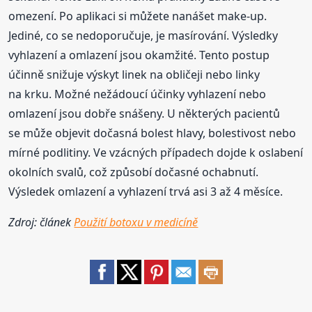
omezení. Po aplikaci si můžete nanášet make-up.
Jediné, co se nedoporučuje, je masírování. Výsledky
vyhlazení a omlazení jsou okamžité. Tento postup
účinně snižuje výskyt linek na obličeji nebo linky
na krku. Možné nežádoucí účinky vyhlazení nebo
omlazení jsou dobře snášeny. U některých pacientů
se může objevit dočasná bolest hlavy, bolestivost nebo
mírné podlitiny. Ve vzácných případech dojde k oslabení
okolních svalů, což způsobí dočasné ochabnutí.
Výsledek omlazení a vyhlazení trvá asi 3 až 4 měsíce.
Zdroj: článek
Použití botoxu v medicíně