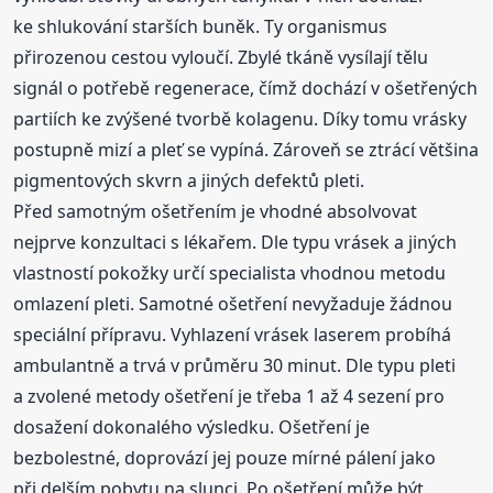
ke shlukování starších buněk. Ty organismus
přirozenou cestou vyloučí. Zbylé tkáně vysílají tělu
signál o potřebě regenerace, čímž dochází v ošetřených
partiích ke zvýšené tvorbě kolagenu. Díky tomu vrásky
postupně mizí a pleť se vypíná. Zároveň se ztrácí většina
pigmentových skvrn a jiných defektů pleti.
Před samotným ošetřením je vhodné absolvovat
nejprve konzultaci s lékařem. Dle typu vrásek a jiných
vlastností pokožky určí specialista vhodnou metodu
omlazení pleti. Samotné ošetření nevyžaduje žádnou
speciální přípravu. Vyhlazení vrásek laserem probíhá
ambulantně a trvá v průměru 30 minut. Dle typu pleti
a zvolené metody ošetření je třeba 1 až 4 sezení pro
dosažení dokonalého výsledku. Ošetření je
bezbolestné, doprovází jej pouze mírné pálení jako
při delším pobytu na slunci. Po ošetření může být