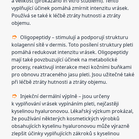
a velikost (prokázáno in vitro studiemi). Tento
vyplňující účinek pomáhá zmírnit intenzitu vrásek.
Používá se také k léčbě ztráty hutnosti a ztráty
objemu.
Oligopeptidy – stimulují a podporují strukturu
kolagenní sítě v dermis. Toto posílení struktury pleti
pomáhá redukovat intenzitu vrásek. Oligopeptidy
mají také povzbuzující účinek na metabolické
procesy, reaktivují interakce mezi kožními buňkami
pro obnovu ztraceného jasu pleti. Jsou užitečné také
při léčbě ztráty hutnosti a ztráty objemu.
Injekční dermální výplně – jsou určeny
k vyplňování vrásek vypínáním pleti, nejčastěji
kyselinou hyaluronovou. Lékařský výzkum prokázal,
že používání některých kosmetických výrobků
obsahujících kyselinu hyaluronovou může výrazně
zlepšit účinky vyplňujících zákroků s kyselinou