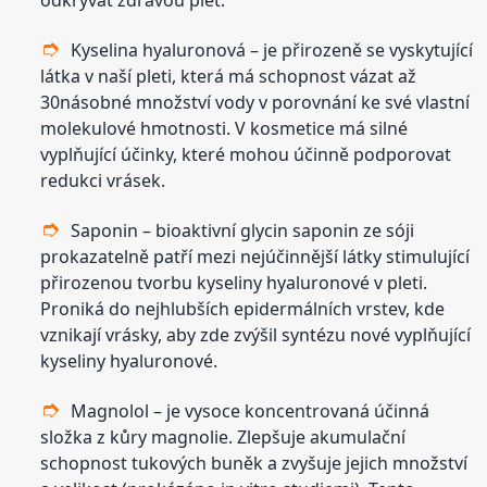
odkrývat zdravou pleť.
Kyselina hyaluronová – je přirozeně se vyskytující
látka v naší pleti, která má schopnost vázat až
30násobné množství vody v porovnání ke své vlastní
molekulové hmotnosti. V kosmetice má silné
vyplňující účinky, které mohou účinně podporovat
redukci vrásek.
Saponin – bioaktivní glycin saponin ze sóji
prokazatelně patří mezi nejúčinnější látky stimulující
přirozenou tvorbu kyseliny hyaluronové v pleti.
Proniká do nejhlubších epidermálních vrstev, kde
vznikají vrásky, aby zde zvýšil syntézu nové vyplňující
kyseliny hyaluronové.
Magnolol – je vysoce koncentrovaná účinná
složka z kůry magnolie. Zlepšuje akumulační
schopnost tukových buněk a zvyšuje jejich množství