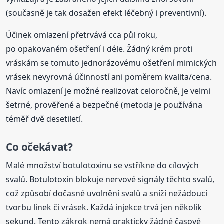
(současně je tak dosažen efekt léčebný i preventivní).
Účinek omlazení přetrvává cca půl roku,
po opakovaném ošetření i déle. Žádný krém proti
vráskám se tomuto jednorázovému ošetření mimických
vrásek nevyrovná účinností ani poměrem kvalita/cena.
Navíc omlazení je možné realizovat celoročně, je velmi
šetrné, prověřené a bezpečné (metoda je používána
téměř dvě desetiletí.
Co očekávat?
Malé množství botulotoxinu se vstříkne do cílových
svalů. Botulotoxin blokuje nervové signály těchto svalů,
což způsobí dočasné uvolnění svalů a sníží nežádoucí
tvorbu linek či vrásek. Každá injekce trvá jen několik
sekund. Tento zákrok nemá prakticky žádné časové