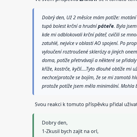
Dobrý den, Už 2 měsíce mám potíže: motání hl
tupá bolest krční a hrudní
páteře
. Byla jsem
kde mi odblokovali krční páteř, cvičili se mn
zatuhlé, nejvíce v oblasti AO spojení. Po pr
vyloučení roztroušené sklerózy a jiných onem
doma, potíže přetrvávají a některé se přidaly
kříže, kostrče, kyčlí....Tyto dlouhé obtíže 
nechce(protože se bojím, že se mi zamotá hla
protože potíže jsem měla minimální. Mohla 
Svou reakci k tomuto příspěvku přidal uživat
Dobry den,
1-Zkusil bych zajit na orl,