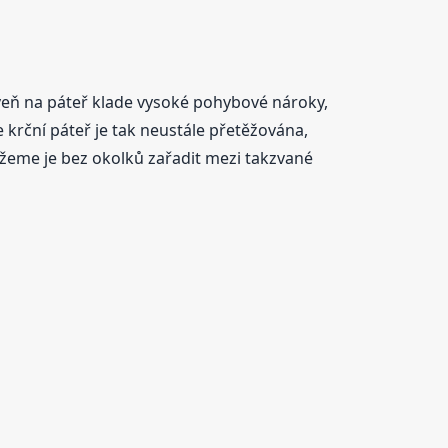
oveň na páteř klade vysoké pohybové nároky,
krční páteř je tak neustále přetěžována,
ůžeme je bez okolků zařadit mezi takzvané