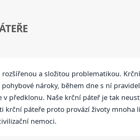
ÁTEŘE
i rozšířenou a složitou problematikou. Krčn
é pohybové nároky, během dne s ní pravidel
v předklonu. Naše krční páteř je tak neust
sti krční páteře proto provází životy mnoha 
ivilizační nemoci.