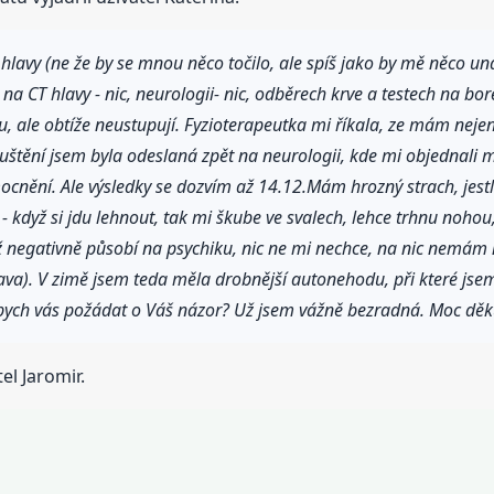
avy (ne že by se mnou něco točilo, ale spíš jako by mě něco unáš
 na CT hlavy - nic, neurologii- nic, odběrech krve a testech na bore
ou, ale obtíže neustupují. Fyzioterapeutka mi říkala, ze mám neje
opuštění jsem byla odeslaná zpět na neurologii, kde mi objednali
ocnění. Ale výsledky se dozvím až 14.12.Mám hrozný strach, jestli
 - když si jdu lehnout, tak mi škube ve svalech, lehce trhnu nohou
mi už negativně působí na psychiku, nic ne mi nechce, na nic nemá
va). V zimě jsem teda měla drobnější autonehodu, při které jsem
bych vás požádat o Váš názor? Už jsem vážně bezradná. Moc děk
el Jaromir.