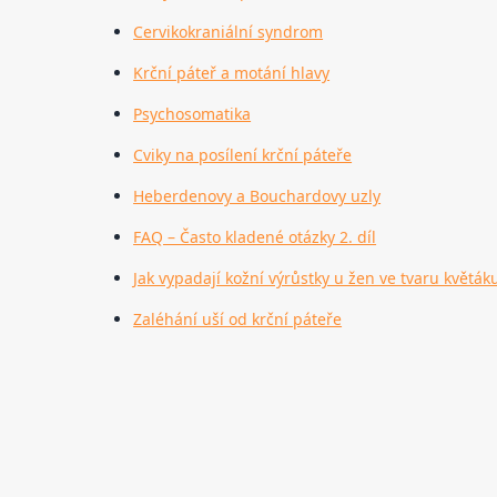
Cervikokraniální syndrom
Krční páteř a motání hlavy
Psychosomatika
Cviky na posílení krční páteře
Heberdenovy a Bouchardovy uzly
FAQ – Často kladené otázky 2. díl
Jak vypadají kožní výrůstky u žen ve tvaru květák
Zaléhání uší od krční páteře