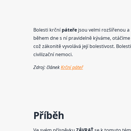
Bolesti krční
páteře
jsou velmi rozšířenou a
během dne s ní pravidelně kýváme, otáčíme j
což zákonitě vyvolává její bolestivost. Bolest
civilizační nemoci.
Zdroj: článek
Krční páteř
Příběh
Ve svém příspěvku
ZÁVRAŤ
se k tomuto témat