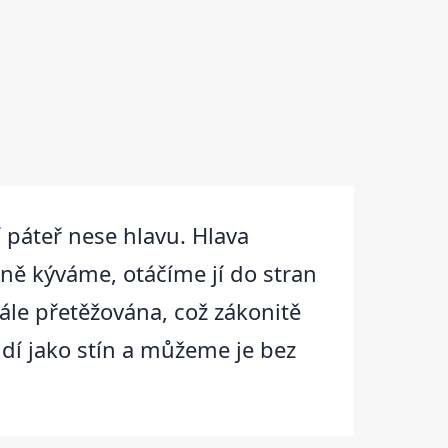
í páteř nese hlavu. Hlava
ně kýváme, otáčíme jí do stran
ále přetěžována, což zákonitě
lidí jako stín a můžeme je bez