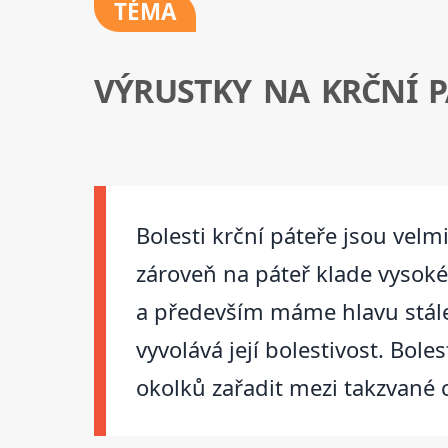
TÉMA
VÝRUSTKY NA KRČNÍ P
Bolesti krční páteře jsou velm
zároveň na páteř klade vysok
a především máme hlavu stále 
vyvolává její bolestivost. Bole
okolků zařadit mezi takzvané c