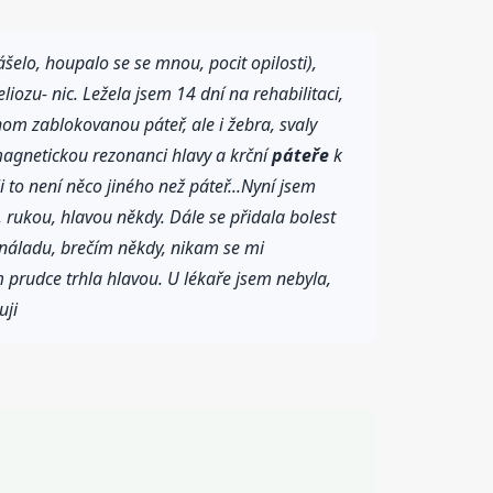
elo, houpalo se se mnou, pocit opilosti),
liozu- nic. Ležela jsem 14 dní na rehabilitaci,
nom zablokovanou páteř, ale i žebra, svaly
 magnetickou rezonanci hlavy a krční
páteře
k
 to není něco jiného než páteř...Nyní jsem
, rukou, hlavou někdy. Dále se přidala bolest
m náladu, brečím někdy, nikam se mi
 prudce trhla hlavou. U lékaře jsem nebyla,
uji