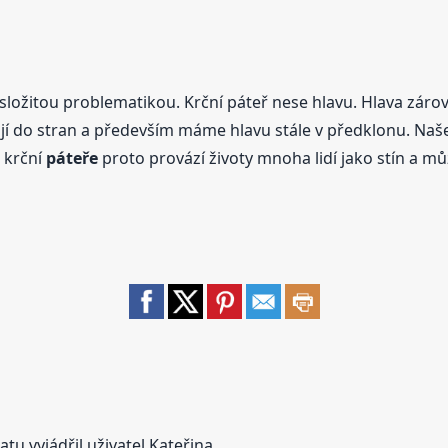
 složitou problematikou. Krční páteř nese hlavu. Hlava zár
í do stran a především máme hlavu stále v předklonu. Naše 
i krční
páteře
proto provází životy mnoha lidí jako stín a m
u vyjádřil uživatel Kateřina.