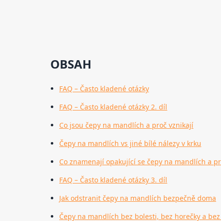
OBSAH
FAQ – Často kladené otázky
FAQ – Často kladené otázky 2. díl
Co jsou čepy na mandlích a proč vznikají
Čepy na mandlích vs jiné bílé nálezy v krku
Co znamenají opakující se čepy na mandlích a pr
FAQ – Často kladené otázky 3. díl
Jak odstranit čepy na mandlích bezpečně doma
Čepy na mandlích bez bolesti, bez horečky a bez