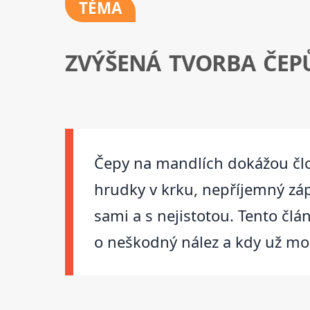
TÉMA
ZVÝŠENÁ TVORBA ČEP
Čepy na mandlích dokážou člo
hrudky v krku, nepříjemný zápa
sami a s nejistotou. Tento člá
o neškodný nález a kdy už moh