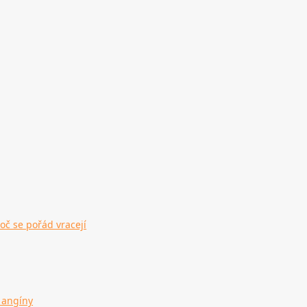
oč se pořád vracejí
 angíny