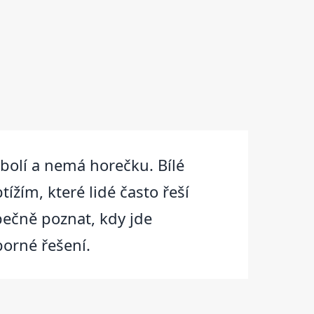
bolí a nemá horečku. Bílé
ížím, které lidé často řeší
zpečně poznat, kdy jde
borné řešení.