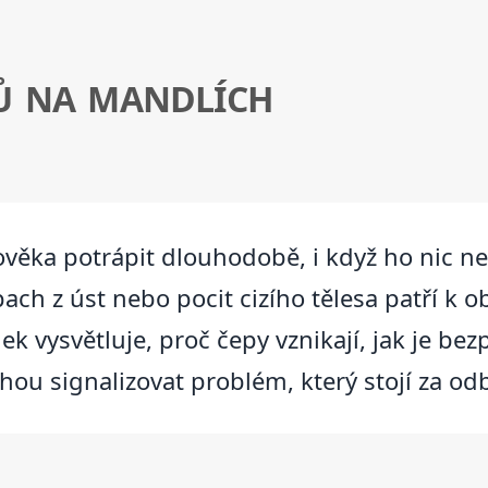
Ů NA MANDLÍCH
věka potrápit dlouhodobě, i když ho nic ne
ch z úst nebo pocit cizího tělesa patří k obt
nek vysvětluje, proč čepy vznikají, jak je be
ou signalizovat problém, který stojí za od