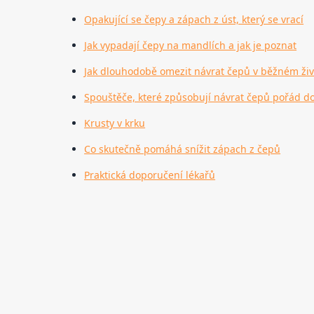
Opakující se čepy a zápach z úst, který se vrací
Jak vypadají čepy na mandlích a jak je poznat
Jak dlouhodobě omezit návrat čepů v běžném živ
Spouštěče, které způsobují návrat čepů pořád d
Krusty v krku
Co skutečně pomáhá snížit zápach z čepů
Praktická doporučení lékařů