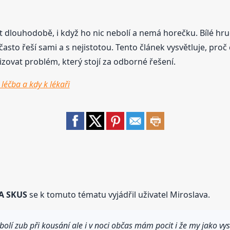
 dlouhodobě, i když ho nic nebolí a nemá horečku. Bílé hru
é často řeší sami a s nejistotou. Tento článek vysvětluje, proč
zovat problém, který stojí za odborné řešení.
léčba a kdy k lékaři
A SKUS
se k tomuto tématu vyjádřil uživatel Miroslava.
lí zub při kousání ale i v noci občas mám pocit i že my jako vys