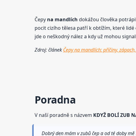
Čepy
na mandlích
dokážou člověka potrápit
pocit cizího tělesa patří k obtížím, které lid
jde o neškodný nález a kdy už mohou signali
Zdroj: článek
Čepy na mandlích: příčiny, zápach, 
Poradna
V naší poradně s názvem
KDYŽ BOLÍ ZUB N
Dobrý den mám v zubů čep a od té doby mě bo